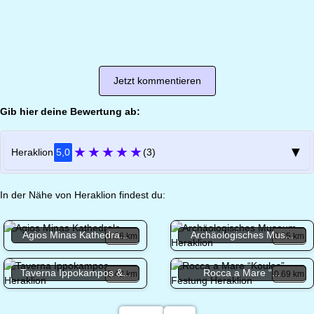
Jetzt kommentieren
Gib hier deine Bewertung ab:
★
★
★
★
★
▼
Heraklion
5,0
(3)
In der Nähe von Heraklion findest du:
Agios Minas Kathedra...
Archäologisches Mus...
0.26 km
0.35 km
Taverna Ippokampos &...
Rocca a Mare “...
0.42 km
0.69 km