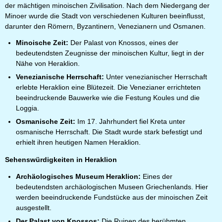
der mächtigen minoischen Zivilisation. Nach dem Niedergang der
Minoer wurde die Stadt von verschiedenen Kulturen beeinflusst,
darunter den Römern, Byzantinern, Venezianern und Osmanen.
Minoische Zeit:
Der Palast von Knossos, eines der
bedeutendsten Zeugnisse der minoischen Kultur, liegt in der
Nähe von Heraklion.
Venezianische Herrschaft:
Unter venezianischer Herrschaft
erlebte Heraklion eine Blütezeit. Die Venezianer errichteten
beeindruckende Bauwerke wie die Festung Koules und die
Loggia.
Osmanische Zeit:
Im 17. Jahrhundert fiel Kreta unter
osmanische Herrschaft. Die Stadt wurde stark befestigt und
erhielt ihren heutigen Namen Heraklion.
Sehenswürdigkeiten in Heraklion
Archäologisches Museum Heraklion
:
Eines der
bedeutendsten archäologischen Museen Griechenlands. Hier
werden beeindruckende Fundstücke aus der minoischen Zeit
ausgestellt.
Der Palast von Knossos
:
Die Ruinen des berühmten