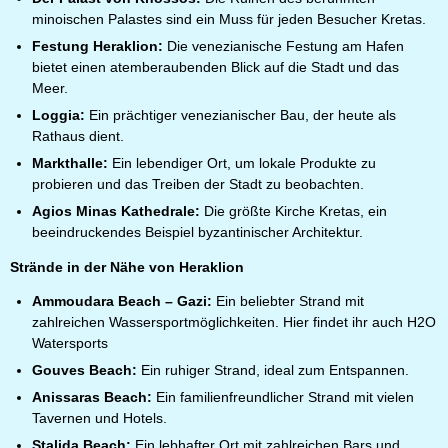
minoischen Palastes sind ein Muss für jeden Besucher Kretas.
Festung Heraklion
:
Die venezianische Festung am Hafen
bietet einen atemberaubenden Blick auf die Stadt und das
Meer.
Loggia:
Ein prächtiger venezianischer Bau, der heute als
Rathaus dient.
Markthalle:
Ein lebendiger Ort, um lokale Produkte zu
probieren und das Treiben der Stadt zu beobachten.
Agios Minas Kathedrale
:
Die größte Kirche Kretas, ein
beeindruckendes Beispiel byzantinischer Architektur.
Strände in der Nähe von Heraklion
Ammoudara Beach – Gazi
:
Ein beliebter Strand mit
zahlreichen Wassersportmöglichkeiten. Hier findet ihr auch H2O
Watersports
Gouves Beach
:
Ein ruhiger Strand, ideal zum Entspannen.
Anissaras Beach
:
Ein familienfreundlicher Strand mit vielen
Tavernen und Hotels.
Stalida Beach
:
Ein lebhafter Ort mit zahlreichen Bars und