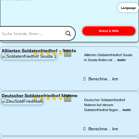
Language
Notruf & Hilfe
Alliierten Soldatenfriedhof – Souda
★
★
★
★
★
5,0
Alliierten Soldatenfriedhof Souda
In Souda finden wir ...
mehr
Berechne...
km
Deutscher Soldatenfriedhof Maleme
★
★
★
★
★
5,0
Deutscher Soldatenfriedhof
Maleme Auf diesem
Soldatenfriedhof liegen ...
mehr
Berechne...
km