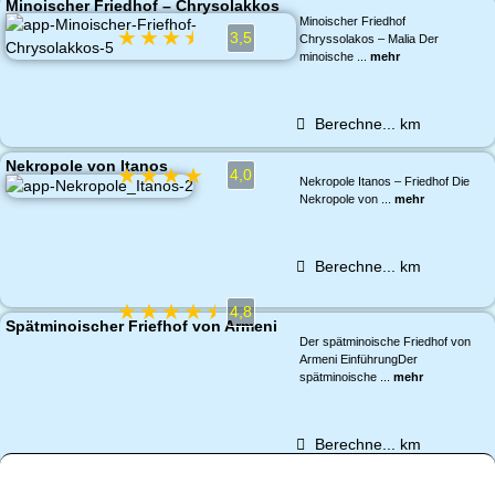
Minoischer Friedhof – Chrysolakkos
Minoischer Friedhof
★
★
★
★
★
3,5
Chryssolakos – Malia Der
minoische ...
mehr
Berechne...
km
Nekropole von Itanos
★
★
★
★
★
4,0
Nekropole Itanos – Friedhof Die
Nekropole von ...
mehr
Berechne...
km
★
★
★
★
★
4,8
Spätminoischer Friefhof von Armeni
Der spätminoische Friedhof von
Armeni EinführungDer
spätminoische ...
mehr
Berechne...
km