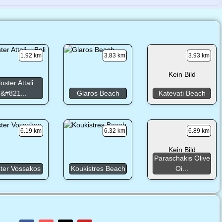
1.92 km
3.83 km
3.93 km
Kein Bild
loster Attali
&#821...
Glaros Beach
Katevati Beach
6.19 km
6.32 km
6.89 km
Kein Bild
Paraschakis Olive
ster Vossakos
Koukistres Beach
Oi...