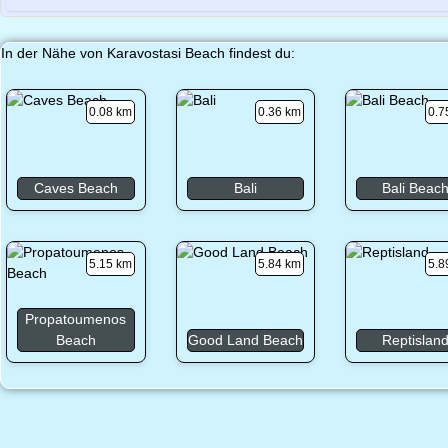
In der Nähe von Karavostasi Beach findest du:
0.08 km
0.36 km
0.7
Caves Beach
Bali
Bali Beac
5.15 km
5.84 km
5.8
Propatoumenos
Beach
Good Land Beach
Reptislan