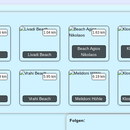
5 km
1.04 km
1.63 km
Beach Agios
K
h
Livadi Beach
Nikolaos
9 km
5.95 km
6.19 km
d
Vrahi Beach
Melidoni Höhle
Klo
Folgen: