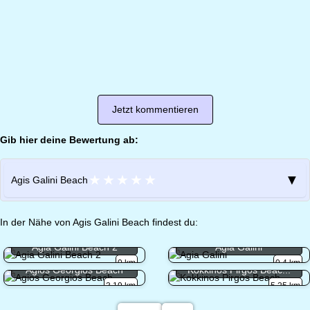
Jetzt kommentieren
Gib hier deine Bewertung ab:
★
★
★
★
★
▼
Agis Galini Beach
In der Nähe von Agis Galini Beach findest du:
Agia Galini Beach 2
Agia Galini
0 km
0.4 km
Agios Georgios Beach
Kokkinos Pirgos Beac...
3.19 km
5.25 km