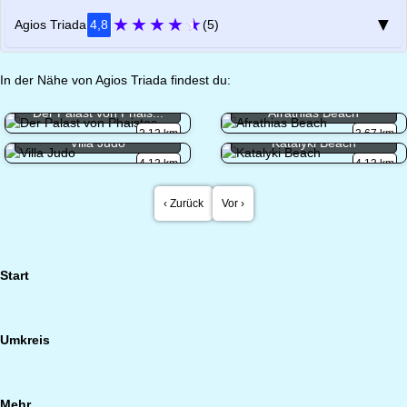
★
★
★
★
★
▼
Agios Triada
4,8
(5)
In der Nähe von Agios Triada findest du:
Der Palast von Phais...
Afrathias Beach
2.12 km
3.67 km
Villa Judo
Katalyki Beach
4.12 km
4.13 km
‹ Zurück
Vor ›
Start
Umkreis
Mehr