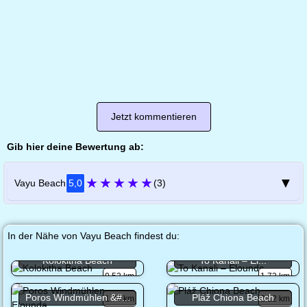
Jetzt kommentieren
Gib hier deine Bewertung ab:
★
★
★
★
★
▼
Vayu Beach
5,0
(3)
In der Nähe von Vayu Beach findest du:
Kolokitha Beach
To Kanali – El...
0.52 km
1.72 km
Poros Windmühlen &#...
Pláž Chiona Beach
1.74 km
2.12 km