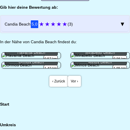
Gib hier deine Bewertung ab:
★
★
★
★
★
▼
Candia Beach
5,0
(3)
In der Nähe von Candia Beach findest du:
Havania Beach
Mirabello Beach
0.57 km
0.86 km
Ormos Beach
Minos Beach
1.42 km
1.85 km
‹ Zurück
Vor ›
Start
Umkreis