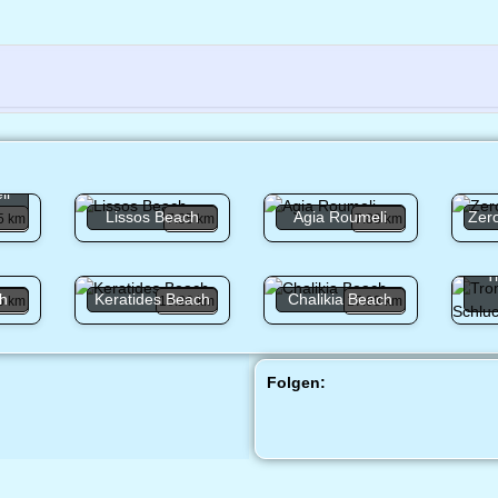
li
Lissos Beach
Agia Roumeli
Zer
5 km
7.85 km
7.88 km
T
ch
Keratides Beach
Chalikia Beach
5 km
16.26 km
17.08 km
Folgen: