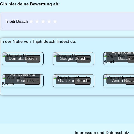
Gib hier deine Bewertung ab:
★
★
★
★
★
Tripiti Beach
In der Nähe von Tripiti Beach findest du:
Agia Roume
Domata Beach
Sougia Beach
Beach
3.77 km
6.03 km
7.3
Astropelekita
Beach
Gialiskari Beach
Anidri Bea
11.55 km
13.79 km
14.4
Impressum und Datenschutz