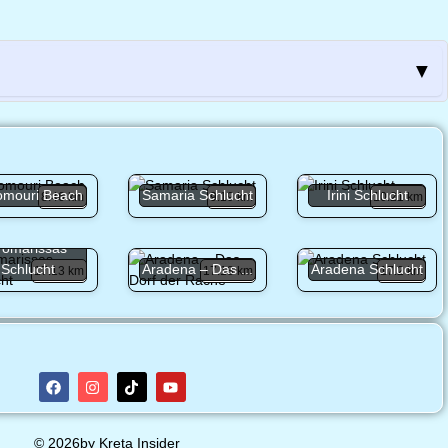
▼
omouri Beach
Samaria Schlucht
Irini Schlucht
8.46 km
9.19 km
10.21 km
romarissas
Schlucht
Aradena – Das ...
Aradena Schlucht
17.13 km
17.18 km
17.2 km
© 2026by Kreta Insider