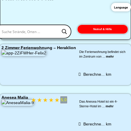
Language
Notruf & Hilfe
2 Zimmer Ferienwohnung – Heraklion
Die Ferienwohnung befindet sich
im Zentrum von ...
mehr
Berechne...
km
Anesea Malia
★
★
★
★
★
5,0
Das Anesea Hotel ist ein 4-
Sterne-Hotel im ...
mehr
Berechne...
km