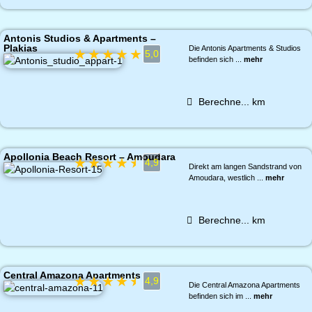
Antonis Studios & Apartments –
Plakias
Die Antonis Apartments & Studios
★
★
★
★
★
5,0
befinden sich ...
mehr
Berechne...
km
Apollonia Beach Resort – Amoudara
★
★
★
★
★
4,9
Direkt am langen Sandstrand von
Amoudara, westlich ...
mehr
Berechne...
km
Central Amazona Apartments
★
★
★
★
★
4,9
Die Central Amazona Apartments
befinden sich im ...
mehr