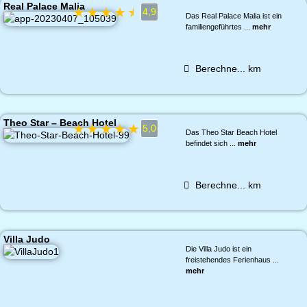
Real Palace Malia
★
★
★
★
★
4,9
Das Real Palace Malia ist ein
familiengeführtes ...
mehr
Berechne...
km
Theo Star – Beach Hotel
★
★
★
★
★
5,0
Das Theo Star Beach Hotel
befindet sich ...
mehr
Berechne...
km
Villa Judo
Die Villa Judo ist ein
freistehendes Ferienhaus ...
mehr