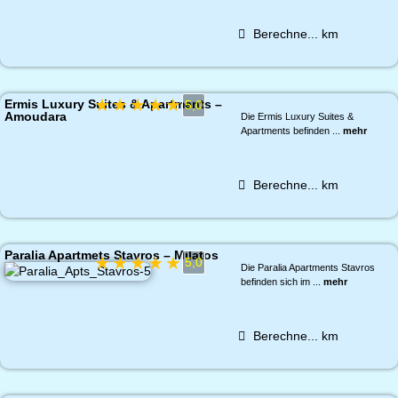
Berechne...
km
★
★
★
★
★
Ermis Luxury Suites & Apartments –
5,0
Amoudara
Die Ermis Luxury Suites &
Apartments befinden ...
mehr
Berechne...
km
Paralia Apartmets Stavros – Milatos
★
★
★
★
★
5,0
Die Paralia Apartments Stavros
befinden sich im ...
mehr
Berechne...
km