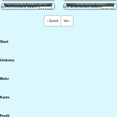
Ammoudara Beach &#82...
Pantanassas Beach
2.17 km
2.87 km
‹ Zurück
Vor ›
Start
Umkreis
Mehr
Karte
Profil