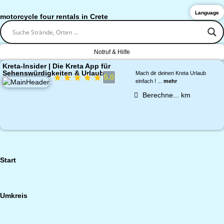
Language
motorcycle four rentals in Crete
Notruf & Hilfe
Kreta-Insider | Die Kreta App für
Sehenswürdigkeiten & Urlaub
Mach dir deinen Kreta Urlaub
★
★
★
★
★
5,0
einfach ! ...
mehr
Berechne...
km
Start
Umkreis