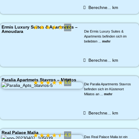
Berechne...
km
★
★
★
★
★
Ermis Luxury Suites & Apartments –
5,0
Amoudara
Die Ermis Luxury Suites &
Apartments befinden sich im
beliebten ...
mehr
Berechne...
km
Paralia Apartmets Stavros – Milatos
★
★
★
★
★
5,0
Die Paralia Apartments Stavros
befinden sich im Küstenort
Milatos an ...
mehr
Berechne...
km
Real Palace Malia
★
★
★
★
★
4,9
Das Real Palace Malia ist ein