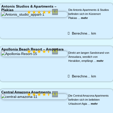
Antonis Studios & Apartments –
Plakias
Die Antonis Apartments & Studios
★
★
★
★
★
5,0
befinden sich im Küstenort
Plakias ...
mehr
Berechne...
km
Apollonia Beach Resort – Amoudara
★
★
★
★
★
4,9
Direkt am langen Sandstrand von
Amoudara, westlich von
Heraklion, empfängt ...
mehr
Berechne...
km
Central Amazona Apartments
★
★
★
★
★
4,9
Die Central Amazona Apartments
befinden sich im beliebten
Urlaubsort Agia ...
mehr