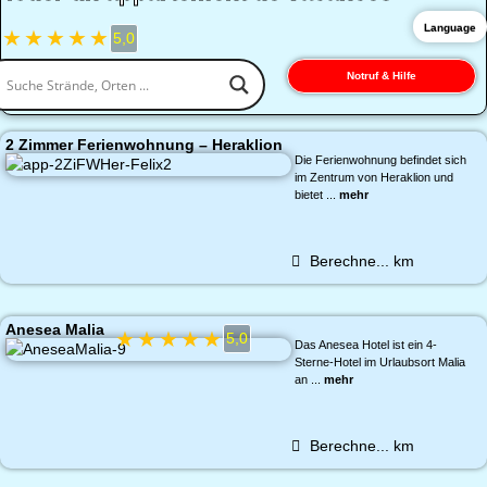
Language
★
★
★
★
★
5,0
Notruf & Hilfe
2 Zimmer Ferienwohnung – Heraklion
Die Ferienwohnung befindet sich
im Zentrum von Heraklion und
bietet ...
mehr
Berechne...
km
Anesea Malia
★
★
★
★
★
5,0
Das Anesea Hotel ist ein 4-
Sterne-Hotel im Urlaubsort Malia
an ...
mehr
Berechne...
km