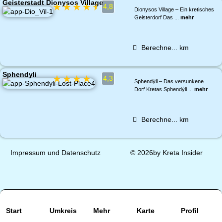
Geisterstadt Dionysos Village
★
★
★
★
★
4,8
Dionysos Village – Ein kretisches
Geisterdorf Das ...
mehr
Berechne...
km
Sphendyli
★
★
★
★
★
4,3
Sphendýli – Das versunkene
Dorf Kretas Sphendýli ...
mehr
Berechne...
km
Impressum und Datenschutz
© 2026by Kreta Insider
Start
Umkreis
Mehr
Karte
Profil