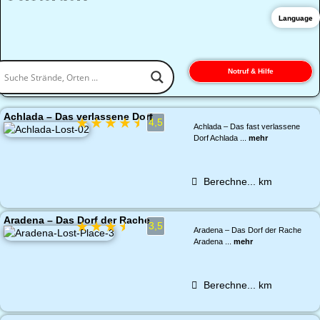
Language
Notruf & Hilfe
Achlada – Das verlassene Dorf
★
★
★
★
★
4,5
Achlada – Das fast verlassene
Dorf Achlada ...
mehr
Berechne...
km
Aradena – Das Dorf der Rache
★
★
★
★
★
3,5
Aradena – Das Dorf der Rache
Aradena ...
mehr
Berechne...
km