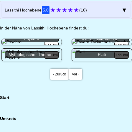
★
★
★
★
★
▼
Lassithi Hochebene
5,0
(10)
In der Nähe von Lassithi Hochebene findest du:
Psychro
Tavern Taxiarchos &#...
1.55 km
1.69 km
Mythologischer Theme...
Plati
1.81 km
1.99 km
‹ Zurück
Vor ›
Start
Umkreis