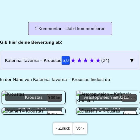
1 Kommentar – Jetzt kommentieren
Gib hier deine Bewertung ab:
★
★
★
★
★
▼
Katerina Taverna – Kroustas
5,0
(24)
In der Nähe von Katerina Taverna – Kroustas findest du:
Kroustas
Araxtopwleion &#8211...
0.09 km
0.09 km
Xatheri – Krou...
Datseris – Kro...
0.11 km
0.2 km
‹ Zurück
Vor ›