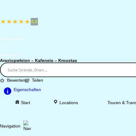
★
★
★
★
★
5,0
Einstellungen
Mein Kreta
Araxtopwleion – Kafeneio – Kroustas
Bewerten
Teilen
Eigenschaften
Start
Locations
Touren & Trans
Navigation