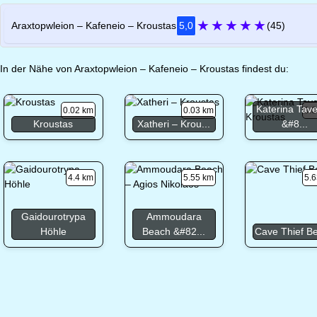
★
★
★
★
★
Araxtopwleion – Kafeneio – Kroustas
5,0
(45)
In der Nähe von Araxtopwleion – Kafeneio – Kroustas findest du:
Katerina Tav
0.02 km
0.03 km
0.0
Kroustas
Xatheri – Krou...
&#8...
4.4 km
5.55 km
5.6
Gaidourotrypa
Ammoudara
Höhle
Beach &#82...
Cave Thief B