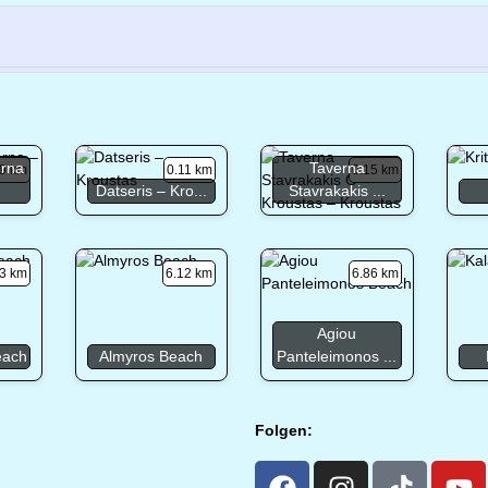
erna
Taverna
9 km
0.11 km
0.15 km
Datseris – Kro...
Stavrakakis ...
3 km
6.12 km
6.86 km
Agiou
each
Almyros Beach
Panteleimonos ...
Folgen: