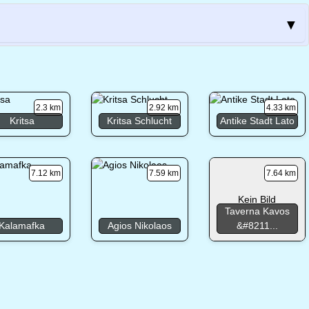
▼
2.3 km
2.92 km
4.33 km
Kritsa
Kritsa Schlucht
Antike Stadt Lato
7.12 km
7.59 km
7.64 km
Kein Bild
Taverna Kavos
Kalamafka
Agios Nikolaos
&#8211...