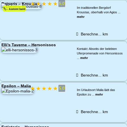
★
★
★
★
★
5,0
Datseris – Kroustas
Im traditionellen Bergdorf
🏷️ - kommt bald
Kroustas, oberhalb von Agios ...
mehr
Berechne...
km
Elli’s Taverne – Hersonissos
Kontakt: Abseits der belebten
Uferpromenade von Hersonissos
...
mehr
Berechne...
km
Epsilon – Malia
★
★
★
★
★
5,0
Im Urlaubsort Malia lädt das
Epsilon zu ...
mehr
Berechne...
km