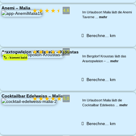
Anemi – Malia
★
★
★
★
★
4,6
Im Urlaubsort Malia lädt die Anemi
Taverne ...
mehr
Berechne...
km
★
★
★
★
★
5,0
Araxtopwleion – Kafeneio – Kroustas
Im Bergdorf Kroustas lädt das
🏷️ - kommt bald
Araxtopwleion – ...
mehr
Berechne...
km
Cocktailbar Edelweiss – Malia
★
★
★
★
★
5,0
Im Urlaubsort Malia lädt die
Cocktailbar Edelweiss ...
mehr
Berechne...
km