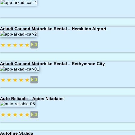
Arkadi Car and Motorbike Rental – Heraklion Airport
★
★
★
★
★
5,0
Arkadi Car and Motorbike Rental – Rethymnon City
★
★
★
★
★
5,0
Auto Reliable – Agios Nikolaos
★
★
★
★
★
5,0
Autohire Stalida