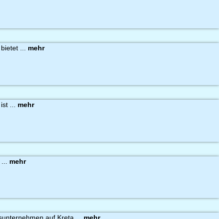
bietet ...
mehr
st ...
mehr
 ...
mehr
gsunternehmen auf Kreta ...
mehr