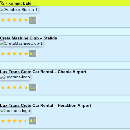
🏷️ - kommt bald
★
★
★
★
★
5,0
Creta Mashine Club – Stalida
★
★
★
★
★
5,0
Lux Trans Crete Car Rental – Chania Airport
★
★
★
★
★
5,0
Lux Trans Crete Car Rental – Heraklion Airport
★
★
★
★
★
4,8