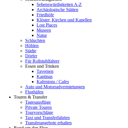
Sehenswürdigkeiten A-Z
Archäologische Stätten
Friedhöfe
Klöster, Kirchen und Kapellen
Lost Places
Museen
Natur
Schluchten
Höhlen
Städte
Dörfer
Für Rollstuhlfahrer
Essen und Trinken
Tavernen
Kantinas
Kafenions / Cafes
Auto und Motorradvermietungen
Flughäfen
Touren & Transfer
Tagesausflüge
Private Touren
Tourvorschläge
Taxi und Transferfahrten
Transferangebote erhalten
Rund um den Flug