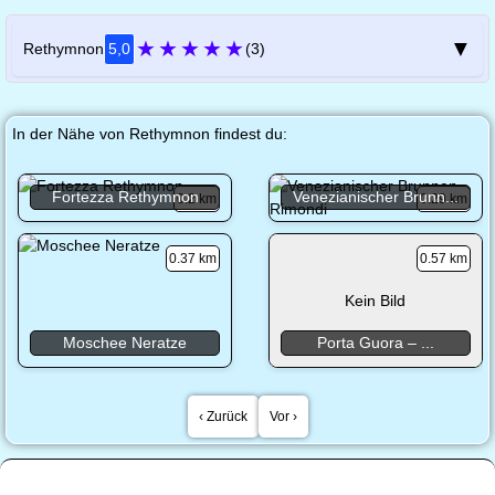
★
★
★
★
★
▼
Rethymnon
5,0
(3)
In der Nähe von Rethymnon findest du:
Fortezza Rethymnon
Venezianischer Brunn...
0.2 km
0.29 km
0.37 km
0.57 km
Kein Bild
Moschee Neratze
Porta Guora – ...
‹ Zurück
Vor ›