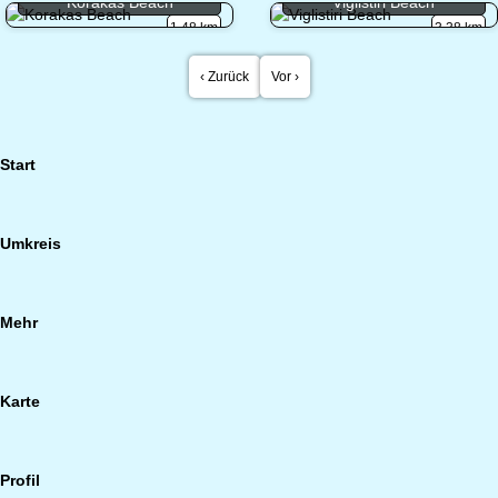
Korakas Beach
Viglistiri Beach
1.48 km
3.38 km
‹ Zurück
Vor ›
Start
Umkreis
Mehr
Karte
Profil