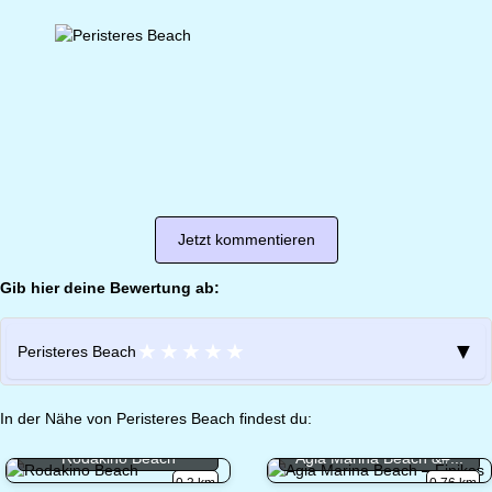
Jetzt kommentieren
Gib hier deine Bewertung ab:
★
★
★
★
★
▼
Peristeres Beach
In der Nähe von Peristeres Beach findest du:
Rodakino Beach
Agia Marina Beach &#...
0.3 km
0.76 km