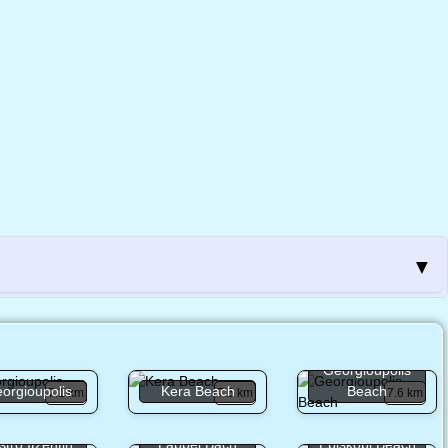
▼
Georgioupolis
orgioupolis
Kera Beach
Beach
7.1 km
7.5 km
7.6 km
stro Itzentin
Lappei Bach
Episkopi Beach