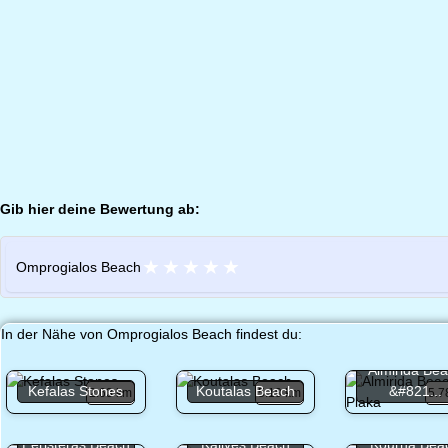
Gib hier deine Bewertung ab:
★
★
★
★
★
Omprogialos Beach
In der Nähe von Omprogialos Beach findest du:
Almirida Be
Kefalas Stones
Koutalas Beach
&#821...
2.63 km
5.19 km
5.7
Peristeras Beach
Kalives Beach
Kourna Bea