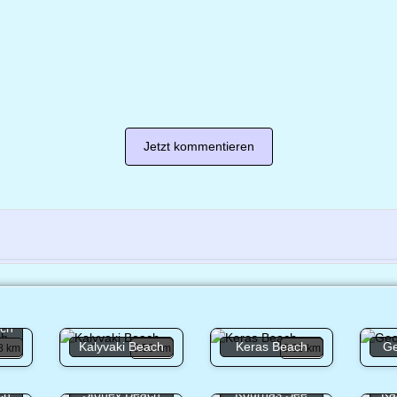
Jetzt kommentieren
ach
Kalyvaki Beach
Keras Beach
Ge
8 km
6.53 km
6.83 km
ch
Stoney Beach
Kournas See
Ka