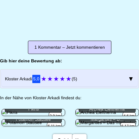
1 Kommentar – Jetzt kommentieren
Gib hier deine Bewertung ab:
★
★
★
★
★
▼
Kloster Arkadi
5,0
(5)
In der Nähe von Kloster Arkadi findest du:
Pikris
Archea Eleftherna
3.9 km
4.6 km
Potamon Stausee
Margarites – D...
6.11 km
6.17 km