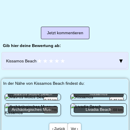
Jetzt kommentieren
Gib hier deine Bewertung ab:
★
★
★
★
★
▼
Kissamos Beach
In der Nähe von Kissamos Beach findest du:
Mavros Molos Beach
Kissamos
0.23 km
0.48 km
Archäologisches Mus...
Livadia Beach
0.65 km
1.68 km
‹ Zurück
Vor ›