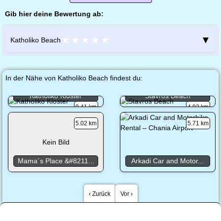
Gib hier deine Bewertung ab:
★
★
★
★
★
▼
Katholiko Beach
In der Nähe von Katholiko Beach findest du:
Katholiko Kloster
Stavros Beach
0.41 km
4.92 km
5.02 km
5.71 km
Kein Bild
Mama´s Place &#8211...
Arkadi Car and Motor...
‹ Zurück
Vor ›