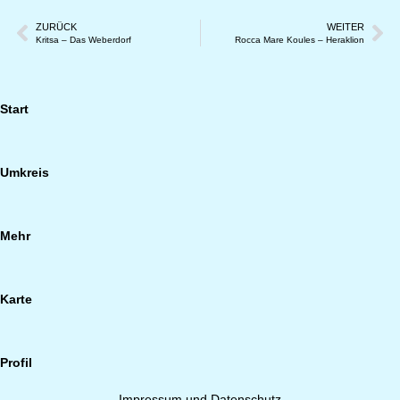
ZURÜCK
WEITER
Kritsa – Das Weberdorf
Rocca Mare Koules – Heraklion
Start
Umkreis
Mehr
Karte
Profil
Impressum und Datenschutz