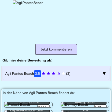
Jetzt kommentieren
Gib hier deine Bewertung ab:
★
★
★
★
★
▼
Agii Pantes Beach
3,5
(3)
In der Nähe von Agii Pantes Beach findest du:
Platani Beach
Donkey Beach
0.26 km
1.07 km
Papadiokampos Beach
Sitia