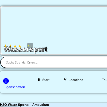
★
★
★
★
★
4,0
Wassersport
Start
Locations
Tou
Eigenschaften
H2O Water Sports – Amoudara