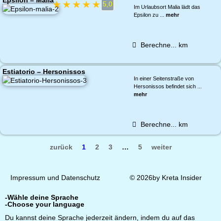
Epsilon – Malia
★
★
★
★
★
5,0
Im Urlaubsort Malia lädt das
Epsilon zu ...
mehr
Berechne...
km
Estiatorio – Hersonissos
In einer Seitenstraße von
Hersonissos befindet sich ...
mehr
Berechne...
km
zurück
1
2
3
…
5
weiter
Impressum und Datenschutz
© 2026by Kreta Insider
-Wähle deine Sprache
-Choose your language
Du kannst deine Sprache jederzeit ändern, indem du auf das