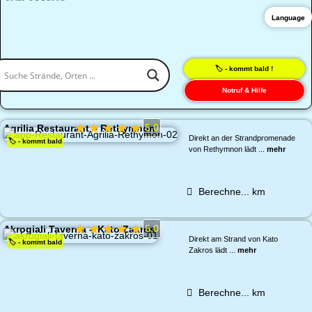
Language
🏷️ - kommt bald !
Notruf & Hilfe
★
★
★
★
★
5,0
Agrilia Restaurant – Rethymnon
Direkt an der Strandpromenade
🏷️ - kommt bald
von Rethymnon lädt ...
mehr
Berechne...
km
★
★
★
★
★
5,0
Akrogiali Taverna – Kato Zakros
Direkt am Strand von Kato
🏷️ - kommt bald
Zakros lädt ...
mehr
Berechne...
km