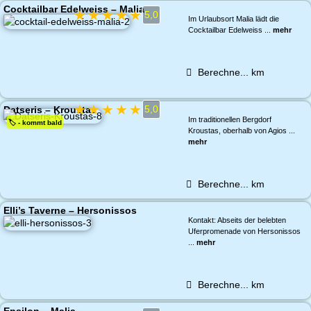
Cocktailbar Edelweiss – Malia
★
★
★
★
★
5,0
Im Urlaubsort Malia lädt die
Cocktailbar Edelweiss ...
mehr
Berechne...
km
★
★
★
★
★
5,0
Datseris – Kroustas
Im traditionellen Bergdorf
🏷️ - kommt bald
Kroustas, oberhalb von Agios ...
mehr
Berechne...
km
Elli’s Taverne – Hersonissos
Kontakt: Abseits der belebten
Uferpromenade von Hersonissos
...
mehr
Berechne...
km