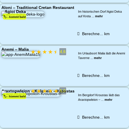
Aloni – Traditional Cretan Restaurant
– Agioi Deka
Im historischen Dorf Agioi Deka
auf Kreta ...
mehr
🏷️ - kommt bald
Berechne...
km
Anemi – Malia
★
★
★
★
★
4,6
Im Urlaubsort Malia lädt die Anemi
Taverne ...
mehr
Berechne...
km
★
★
★
★
★
5,0
Araxtopwleion – Kafeneio – Kroustas
Im Bergdorf Kroustas lädt das
🏷️ - kommt bald
Araxtopwleion – ...
mehr
Berechne...
km