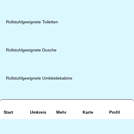
Rollstuhlgeeignete Toiletten
Rollstuhlgeeignete Dusche
Rollstuhlgeeignete Umkleidekabine
Rollstuhlgeeignete Schattenplätze
Start
Umkreis
Mehr
Karte
Profil