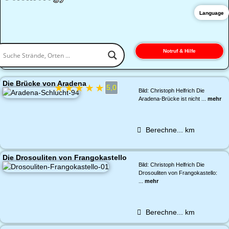
Language
Notruf & Hilfe
Die Brücke von Aradena
★
★
★
★
★
5,0
Bild: Christoph Helfrich Die
Aradena-Brücke ist nicht ...
mehr
Berechne...
km
Die Drosouliten von Frangokastello
Bild: Christoph Helfrich Die
Drosouliten von Frangokastello:
...
mehr
Berechne...
km