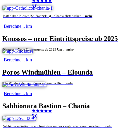
★
★
★
★
★
5,0
Katholikon Kloster (St. Franziskus) – Chania Historischer ...
mehr
Berechne...
km
Knossos – neue Eintrittspreise ab 2025
Knossos – Neue Eintrittspreise ab 2025 Um ...
mehr
Berechne...
km
Poros Windmühlen – Elounda
Die Windmühlen von Poros – Elounda Die ...
mehr
Berechne...
km
Sabbionara Bastion – Chania
★
★
★
★
★
5,0
Sabbionara-Bastion ist ein beeindruckendes Zeugnis der venezianischen ...
mehr