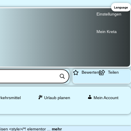
Language
Einstellungen
Mein Kreta
Bewerten
Teilen
rkehrsmittel
Urlaub planen
Mein Account
en <style>/*! elementor ...
mehr