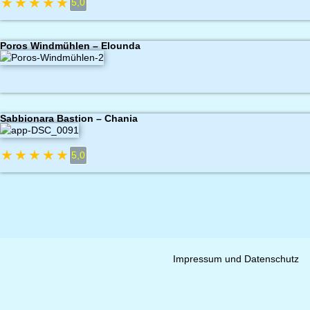
★
★
★
★
★
5,0
Poros Windmühlen – Elounda
Sabbionara Bastion – Chania
★
★
★
★
★
5,0
Impressum und Datenschutz