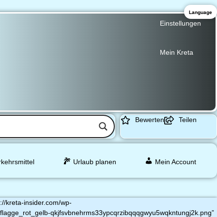
Language
Einstellungen
Mein Kreta
Bewerten
Teilen
rkehrsmittel
Urlaub planen
Mein Account
//kreta-insider.com/wp-
/flagge_rot_gelb-qkjfsvbnehrms33ypcqrzibqqqgwyu5wqkntungj2k.png”