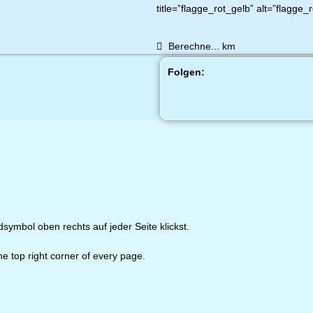
title=”flagge_rot_gelb” alt=”flagge_r
Berechne...
km
Folgen:
ymbol oben rechts auf jeder Seite klickst.
e top right corner of every page.