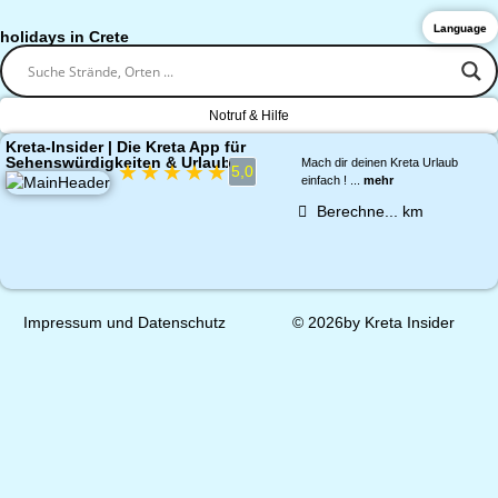
Language
holidays in Crete
Notruf & Hilfe
Kreta-Insider | Die Kreta App für
Sehenswürdigkeiten & Urlaub
Mach dir deinen Kreta Urlaub
★
★
★
★
★
5,0
einfach ! ...
mehr
Berechne...
km
Impressum und Datenschutz
© 2026by Kreta Insider