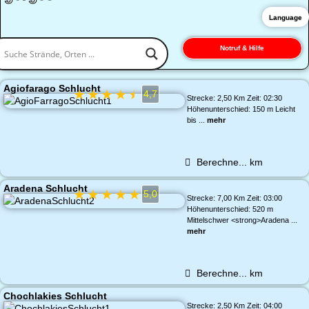
Language
Notruf & Hilfe
Agiofarago Schlucht
★
★
★
★
★
4,7
Strecke: 2,50 Km Zeit: 02:30
Höhenunterschied: 150 m Leicht
bis ...
mehr
Berechne...
km
Aradena Schlucht
★
★
★
★
★
5,0
Strecke: 7,00 Km Zeit: 03:00
Höhenunterschied: 520 m
Mittelschwer <strong>Aradena ...
mehr
Berechne...
km
Chochlakies Schlucht
Strecke: 2,50 Km Zeit: 04:00