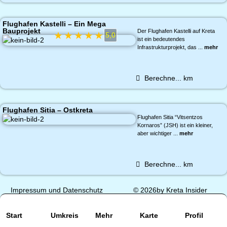
Flughafen Kastelli – Ein Mega
Bauprojekt
Der Flughafen Kastelli auf Kreta
★
★
★
★
★
5,0
ist ein bedeutendes
Infrastrukturprojekt, das ...
mehr
Berechne...
km
Flughafen Sitia – Ostkreta
Flughafen Sitia “Vitsentzos
Kornaros” (JSH) ist ein kleiner,
aber wichtiger ...
mehr
Berechne...
km
Impressum und Datenschutz
© 2026by Kreta Insider
Start
Umkreis
Mehr
Karte
Profil