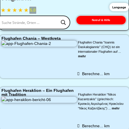
Language
★
★
★
★
★
5,0
Notruf & Hilfe
Flughafen Chania – Westkreta
Flughafen Chania “Ioannis
Daskalogiannis” (CHQ) ist ein
internationaler Flughafen auf ...
mehr
Berechne...
km
Flughafen Heraklion – Ein Flughafen
mit Tradition
Flughafen Heraklion “Nikos
Kazantzakis” (griechisch:
Κρατικός Αερολιμένας Ηρακλείου
“Νίκος Καζαντζάκης”) ...
mehr
Berechne...
km