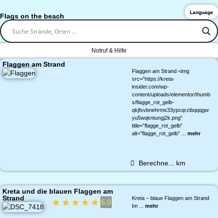
Language
Flags on the beach
Notruf & Hilfe
Flaggen am Strand
Flaggen am Strand <img
src=”https://kreta-
insider.com/wp-
content/uploads/elementor/thumb
s/flagge_rot_gelb-
qkjfsvbnehrms33ypcqrzibqqqgw
yu5wqkntungj2k.png”
title=”flagge_rot_gelb”
alt=”flagge_rot_gelb” ...
mehr
Berechne...
km
Kreta und die blauen Flaggen am
Strand
Kreta – blaue Flaggen am Strand
★
★
★
★
★
5,0
Im ...
mehr