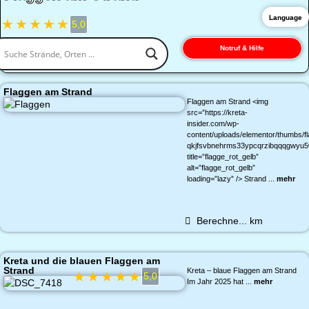
Language
★
★
★
★
★
5,0
Notruf & Hilfe
Flaggen am Strand
Flaggen am Strand <img
src=”https://kreta-
insider.com/wp-
content/uploads/elementor/thumbs/fl
qkjfsvbnehrms33ypcqrzibqqqgwyu5
title=”flagge_rot_gelb”
alt=”flagge_rot_gelb”
loading=”lazy” /> Strand ...
mehr
Berechne...
km
Kreta und die blauen Flaggen am
Strand
Kreta – blaue Flaggen am Strand
★
★
★
★
★
5,0
Im Jahr 2025 hat ...
mehr