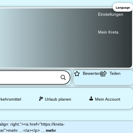
Language
Einstellungen
Mein Kreta
Bewerten
Teilen
rkehrsmittel
Urlaub planen
Mein Account
lign: right;”><a href=”https://kreta-
te/”>mehr …</a></p> ...
mehr