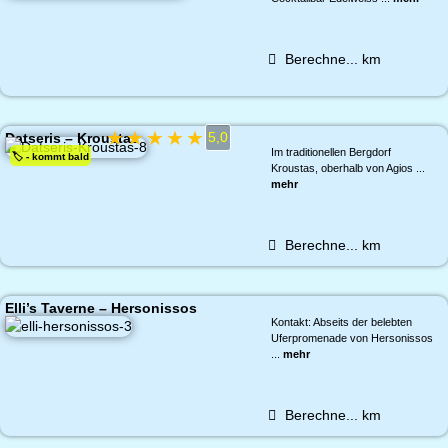
Berechne...
km
★
★
★
★
★
5,0
Datseris – Kroustas
Im traditionellen Bergdorf
🏷️ - kommt bald
Kroustas, oberhalb von Agios ...
mehr
Berechne...
km
Elli’s Taverne – Hersonissos
Kontakt: Abseits der belebten
Uferpromenade von Hersonissos
...
mehr
Berechne...
km