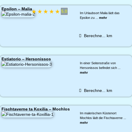
Epsilon – Malia
★
★
★
★
★
5,0
Im Urlaubsort Malia lädt das
Epsilon zu ...
mehr
Berechne...
km
Estiatorio – Hersonissos
In einer Seitenstraße von
Hersonissos befindet sich ...
mehr
Berechne...
km
Fischtaverne ta Koxilia – Mochlos
Im malerischen Küstenort
Mochlos lädt die Fischtaverne ...
mehr