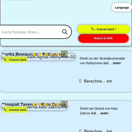
Language
🏷️ - kommt bald !
Notruf & Hilfe
★
★
★
★
★
5,0
Agrilia Restaurant – Rethymnon
Direkt an der Strandpromenade
🏷️ - kommt bald
von Rethymnon lädt ...
mehr
Berechne...
km
★
★
★
★
★
5,0
Akrogiali Taverna – Kato Zakros
Direkt am Strand von Kato
🏷️ - kommt bald
Zakros lädt ...
mehr
Berechne...
km