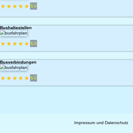
★
★
★
★
★
5,0
Bushaltestellen
★
★
★
★
★
5,0
Busverbindungen
★
★
★
★
★
5,0
Impressum und Datenschutz