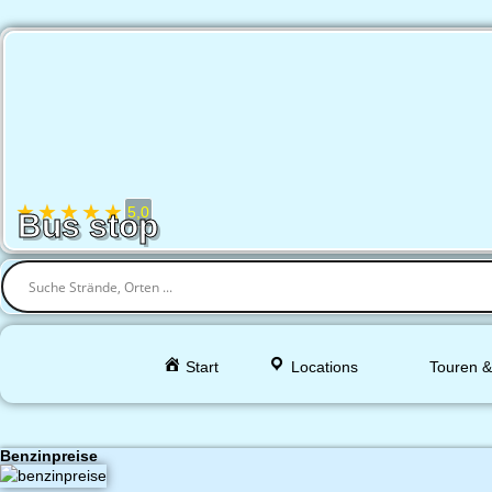
★
★
★
★
★
5,0
Bus stop
Start
Locations
Touren &
Benzinpreise