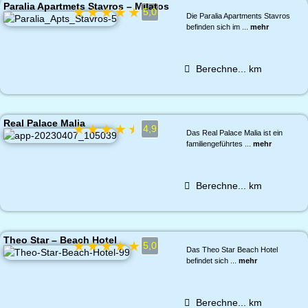
Paralia Apartmets Stavros – Milatos
★
★
★
★
★
5,0
Die Paralia Apartments Stavros
befinden sich im ...
mehr
Berechne...
km
Real Palace Malia
★
★
★
★
★
4,9
Das Real Palace Malia ist ein
familiengeführtes ...
mehr
Berechne...
km
Theo Star – Beach Hotel
★
★
★
★
★
5,0
Das Theo Star Beach Hotel
befindet sich ...
mehr
Berechne...
km