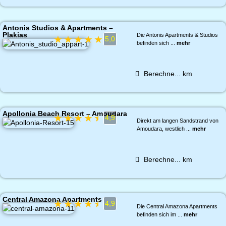
Antonis Studios & Apartments –
Plakias
Die Antonis Apartments & Studios
★
★
★
★
★
5,0
befinden sich ...
mehr
Berechne...
km
Apollonia Beach Resort – Amoudara
★
★
★
★
★
4,9
Direkt am langen Sandstrand von
Amoudara, westlich ...
mehr
Berechne...
km
Central Amazona Apartments
★
★
★
★
★
4,9
Die Central Amazona Apartments
befinden sich im ...
mehr