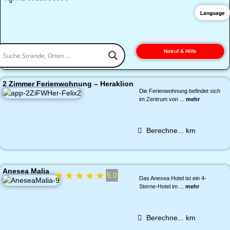
Language
Notruf & Hilfe
2 Zimmer Ferienwohnung – Heraklion
Die Ferienwohnung befindet sich
im Zentrum von ...
mehr
Berechne...
km
Anesea Malia
★
★
★
★
★
5,0
Das Anesea Hotel ist ein 4-
Sterne-Hotel im ...
mehr
Berechne...
km