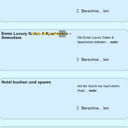
Berechne...
km
★
★
★
★
★
Ermis Luxury Suites & Apartments –
5,0
Amoudara
Die Ermis Luxury Suites &
Apartments befinden ...
mehr
Berechne...
km
Hotel buchen und sparen
Auf der Suche nur nach einem
Hotel ...
mehr
Berechne...
km