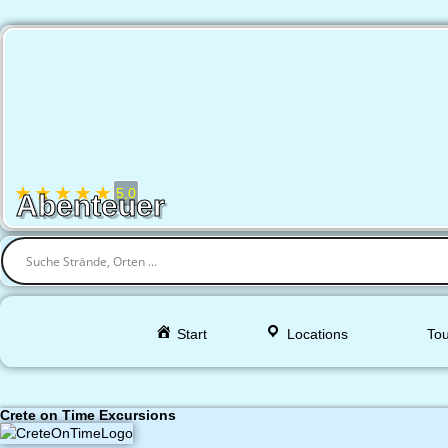
★
★
★
★
★
5,0
Abenteuer
Start
Locations
Tou
Crete on Time Excursions