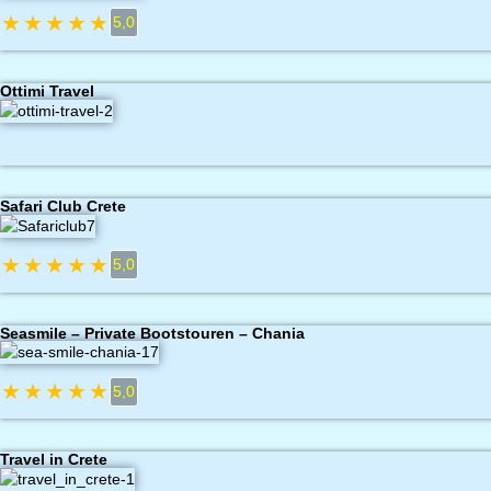
★
★
★
★
★
5,0
Ottimi Travel
Safari Club Crete
★
★
★
★
★
5,0
Seasmile – Private Bootstouren – Chania
★
★
★
★
★
5,0
Travel in Crete