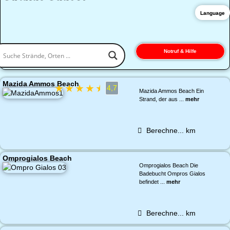
Language
Notruf & Hilfe
Mazida Ammos Beach
★
★
★
★
★
4,7
Mazida Ammos Beach Ein
Strand, der aus ...
mehr
Berechne...
km
Omprogialos Beach
Omprogialos Beach Die
Badebucht Ompros Gialos
befindet ...
mehr
Berechne...
km