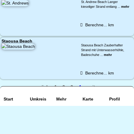
St. Andrew Beach Langer
kieseliger Strand entlang ...
mehr
Berechne...
km
Staousa Beach
Staousa Beach Zauberhafter
Strand mit Unterwasserhöhle,
Badeschuhe ...
mehr
Berechne...
km
zurück
1
2
3
4
weiter
Start
Impressum und Datenschutz
Umkreis
Mehr
© 2026by Kreta Insider
Karte
Profil