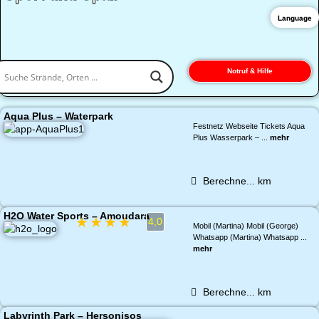
Language
Notruf & Hilfe
Aqua Plus – Waterpark
Festnetz Webseite Tickets Aqua
Plus Wasserpark – ...
mehr
Berechne...
km
H2O Water Sports – Amoudara
★
★
★
★
★
4,0
Mobil (Martina) Mobil (George)
Whatsapp (Martina) Whatsapp ...
mehr
Berechne...
km
Labyrinth Park – Hersonisos