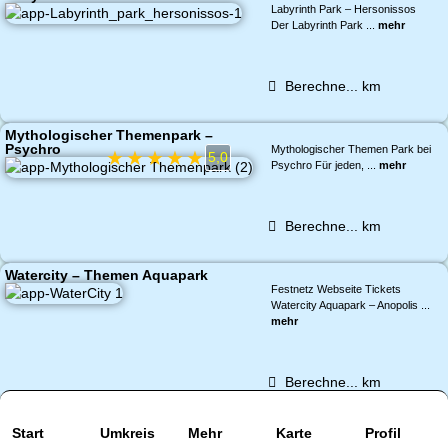
Labyrinth Park – Hersonissos
Der Labyrinth Park ...
mehr
Berechne...
km
Mythologischer Themenpark –
Psychro
Mythologischer Themen Park bei
★
★
★
★
★
5,0
Psychro Für jeden, ...
mehr
Berechne...
km
Watercity – Themen Aquapark
Festnetz Webseite Tickets
Watercity Aquapark – Anopolis ...
mehr
Berechne...
km
Start
Impressum und Datenschutz
Umkreis
Mehr
© 2026by Kreta Insider
Karte
Profil