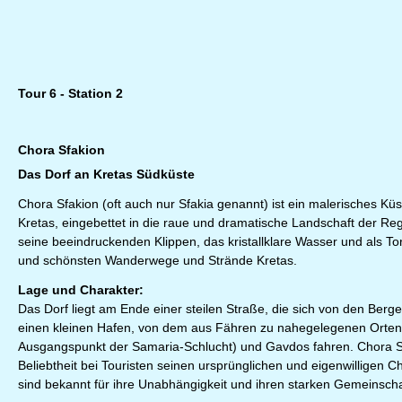
Tour 6 - Station 2
Chora Sfakion
Das Dorf an Kretas Südküste
Chora Sfakion (oft auch nur Sfakia genannt) ist ein malerisches K
Kretas, eingebettet in die raue und dramatische Landschaft der Regi
seine beeindruckenden Klippen, das kristallklare Wasser und als To
und schönsten Wanderwege und Strände Kretas.
Lage und Charakter:
Das Dorf liegt am Ende einer steilen Straße, die sich von den Berge
einen kleinen Hafen, von dem aus Fähren zu nahegelegenen Orten
Ausgangspunkt der Samaria-Schlucht) und Gavdos fahren. Chora Sfa
Beliebtheit bei Touristen seinen ursprünglichen und eigenwilligen C
sind bekannt für ihre Unabhängigkeit und ihren starken Gemeinscha