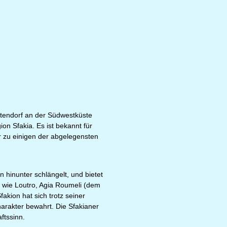
üstendorf an der Südwestküste
on Sfakia. Es ist bekannt für
r zu einigen der abgelegensten
n hinunter schlängelt, und bietet
 wie Loutro, Agia Roumeli (dem
kion hat sich trotz seiner
harakter bewahrt. Die Sfakianer
ftssinn.