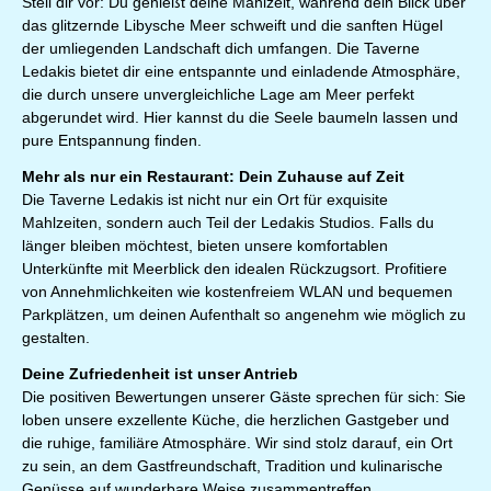
Stell dir vor: Du genießt deine Mahlzeit, während dein Blick über
das glitzernde Libysche Meer schweift und die sanften Hügel
der umliegenden Landschaft dich umfangen. Die Taverne
Ledakis bietet dir eine entspannte und einladende Atmosphäre,
die durch unsere unvergleichliche Lage am Meer perfekt
abgerundet wird. Hier kannst du die Seele baumeln lassen und
pure Entspannung finden.
Mehr als nur ein Restaurant: Dein Zuhause auf Zeit
Die Taverne Ledakis ist nicht nur ein Ort für exquisite
Mahlzeiten, sondern auch Teil der Ledakis Studios. Falls du
länger bleiben möchtest, bieten unsere komfortablen
Unterkünfte mit Meerblick den idealen Rückzugsort. Profitiere
von Annehmlichkeiten wie kostenfreiem WLAN und bequemen
Parkplätzen, um deinen Aufenthalt so angenehm wie möglich zu
gestalten.
Deine Zufriedenheit ist unser Antrieb
Die positiven Bewertungen unserer Gäste sprechen für sich: Sie
loben unsere exzellente Küche, die herzlichen Gastgeber und
die ruhige, familiäre Atmosphäre. Wir sind stolz darauf, ein Ort
zu sein, an dem Gastfreundschaft, Tradition und kulinarische
Genüsse auf wunderbare Weise zusammentreffen.