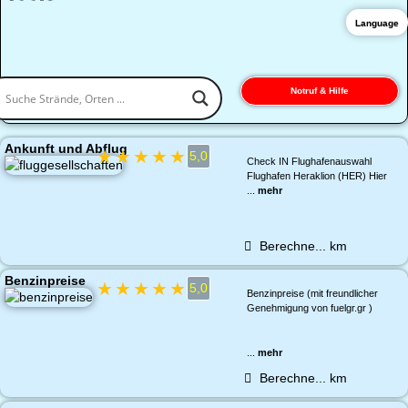
Language
Notruf & Hilfe
Ankunft und Abflug
★
★
★
★
★
5,0
Check IN Flughafenauswahl
Flughafen Heraklion (HER) Hier
...
mehr
Berechne...
km
Benzinpreise
★
★
★
★
★
5,0
Benzinpreise (mit freundlicher
Genehmigung von fuelgr.gr )
...
mehr
Berechne...
km