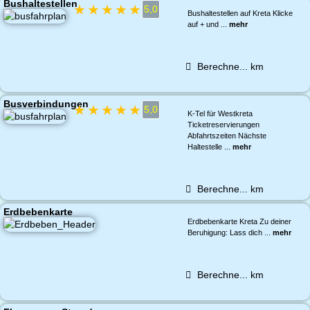
Bushaltestellen
★
★
★
★
★
5,0
Bushaltestellen auf Kreta Klicke
auf + und ...
mehr
Berechne...
km
Busverbindungen
★
★
★
★
★
5,0
K-Tel für Westkreta
Ticketreservierungen
Abfahrtszeiten Nächste
Haltestelle ...
mehr
Berechne...
km
Erdbebenkarte
Erdbebenkarte Kreta Zu deiner
Beruhigung: Lass dich ...
mehr
Berechne...
km