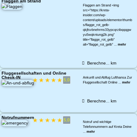
Flaggen am Strand
Flaggen am Strand <img
src=”https://kreta-
insider.com/wp-
content/uploads/elementor/thumb
s/flagge_rot_gelb-
qkjfsvbnehrms33ypcqrzibqqqgw
yu5wqkntungj2k.png”
title=”flagge_rot_gelb”
alt=”flagge_rot_gelb” ...
mehr
Berechne...
km
Fluggesellschaften und Online
Check-IN
Ankunft und Abflug Lufthansa Zur
★
★
★
★
★
5,0
Fluggesellschaft Online ...
mehr
Berechne...
km
Notrufnummern
★
★
★
★
★
5,0
Notruf und wichtige
Telefonnummern auf Kreta Deine
...
mehr